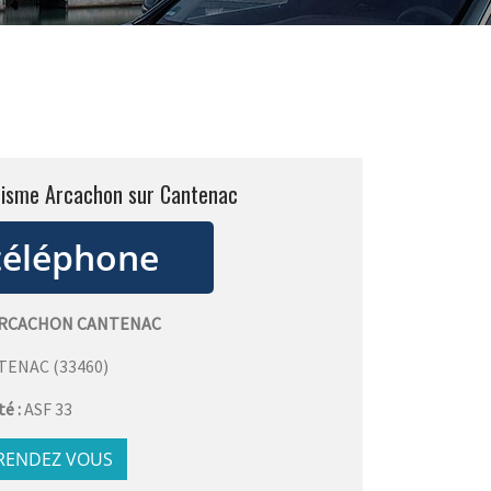
urisme Arcachon sur Cantenac
ARCACHON CANTENAC
TENAC
(
33460
)
té :
ASF 33
 RENDEZ VOUS