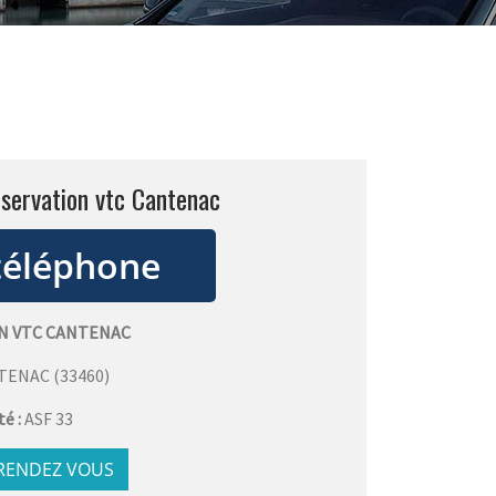
servation vtc Cantenac
N VTC CANTENAC
TENAC
(
33460
)
té :
ASF 33
 RENDEZ VOUS