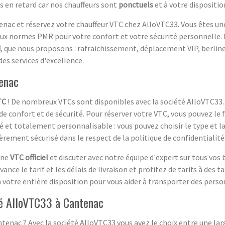
is en retard car nos chauffeurs sont
ponctuels
et à votre dispositio
nac et réservez votre chauffeur VTC chez AlloVTC33. Vous êtes u
ux normes PMR pour votre confort et votre sécurité personnelle. P
d
, que nous proposons : rafraichissement, déplacement VIP, berline
des services d'excellence.
enac
TC
! De nombreux VTCs sont disponibles avec la société AlloVTC33
de confort et de sécurité. Pour réserver votre VTC, vous pouvez le 
et totalement personnalisable : vous pouvez choisir le type et la ta
èrement sécurisé dans le respect de la politique de confidentialité
une
VTC officiel
et discuter avec notre équipe d'expert sur tous vos 
ce le tarif et les délais de livraison et profitez de tarifs à des t
votre entière disposition pour vous aider à transporter des pers
té AlloVTC33 à Cantenac
ntenac ? Avec la société AlloVTC33 vous avez le choix entre une l