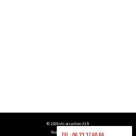
© 2026
vtc-arcachon-33.fr
Tous droits réservés
TEL : 06 23 37 60 66