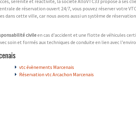
accès, sérénité et réactivité, la société AlloVTC33 propose à ses cli
ntrale de réservation ouvert 24/7, vous pouvez réserver votre VTC
s dans cette ville, car nous avons aussi un système de réservation
sponsabilité civile
en cas d'accident et une flotte de véhicules cer
ec soin et formés aux techniques de conduite en lien avec l'envi
cenais
vtc évènements Marcenais
Réservation vtc Arcachon Marcenais