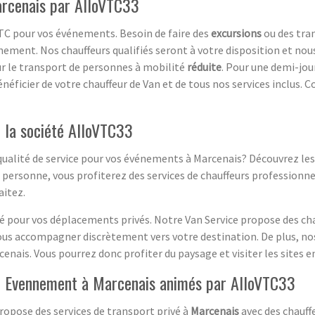
arcenais par AlloVTC33
VTC pour vos événements. Besoin de faire des
excursions
ou des tra
nement. Nos chauffeurs qualifiés seront à votre disposition et nou
r le transport de personnes à mobilité
réduite
. Pour une demi-jou
néficier de votre chauffeur de Van et de tous nos services inclus. 
 la société AlloVTC33
 qualité de service pour vos événements à Marcenais? Découvrez les 
 personne, vous profiterez des services de chauffeurs professionne
aitez.
é pour vos déplacements privés. Notre Van Service propose des cha
s accompagner discrètement vers votre destination. De plus, nos
nais. Vous pourrez donc profiter du paysage et visiter les sites en
C Evennement à Marcenais animés par AlloVTC33
opose des services de transport privé à
Marcenais
avec des chauffe