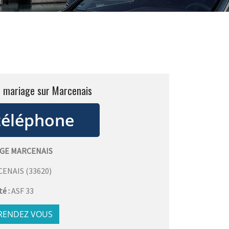
c mariage sur Marcenais
AGE MARCENAIS
CENAIS
(
33620
)
té :
ASF 33
 RENDEZ VOUS