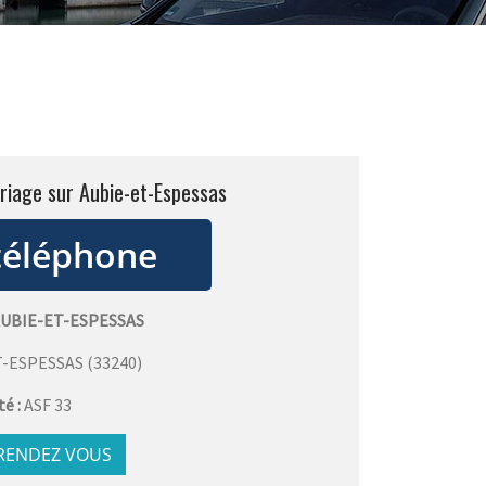
riage sur Aubie-et-Espessas
AUBIE-ET-ESPESSAS
T-ESPESSAS
(
33240
)
té :
ASF 33
 RENDEZ VOUS