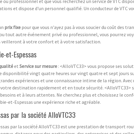
 ou professionnel et que vous recherchez un service de VTC dispon
tions et dispose d'un personnel qualifié. Un conducteur de VTC vou
 un
prix fixe
pour que vous n'ayez pas à vous soucier du coût des tra
 ou tout autre événement privé ou professionnel, vous pourrez voya
eilleront à votre confort et à votre satisfaction.
e-et-Espessas
qualité
et
Service sur mesure
: <AlloVTC33> vous propose ses solut
 disponibilité vingt quatre heures sur vingt quatre et sept jours s
grandes expériences et une connaissance intime de la région. Avec 
e votre destination rapidement et en toute sécurité. <AlloVTC33> 
besoins et à leurs attentes. Ne cherchez plus et choisissez le conf
ie-et-Espessas une expérience riche et agréable.
sas par la société AlloVTC33
sas par la société AlloVTC33 est une prestation de transport rou
ongue-distance pour des particuliers, des entreprises et des collec