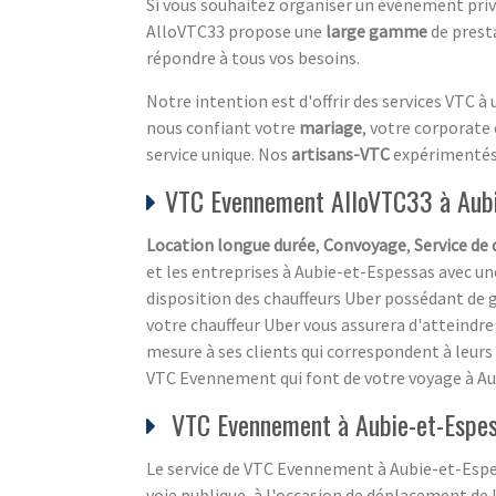
Si vous souhaitez organiser un événement privé
AlloVTC33 propose une
large gamme
de presta
répondre à tous vos besoins.
Notre intention est d'offrir des services VTC à
nous confiant votre
mariage
, votre corporate
service unique. Nos
artisans-VTC
expérimentés v
VTC Evennement AlloVTC33 à Aubi
Location longue durée
,
Convoyage
,
Service de 
et les entreprises à Aubie-et-Espessas avec une
disposition des chauffeurs Uber possédant de 
votre chauffeur Uber vous assurera d'atteindr
mesure à ses clients qui correspondent à leurs 
VTC Evennement qui font de votre voyage à Aub
VTC Evennement à Aubie-et-Espes
Le service de VTC Evennement à Aubie-et-Espes
voie publique, à l'occasion de déplacement de l