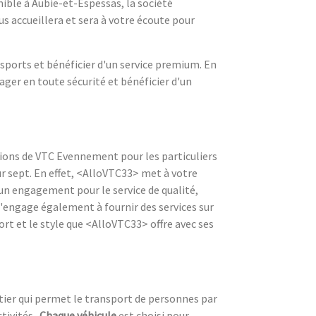
ible à Aubie-et-Espessas, la société
s accueillera et sera à votre écoute pour
nsports et bénéficier d'un service premium. En
ger en toute sécurité et bénéficier d'un
ions de VTC Evennement pour les particuliers
ur sept. En effet, <AlloVTC33> met à votre
un engagement pour le service de qualité,
s'engage également à fournir des services sur
ort et le style que <AlloVTC33> offre avec ses
tier qui permet le transport de personnes par
tivités..
Chaque véhicule
est choisi pour