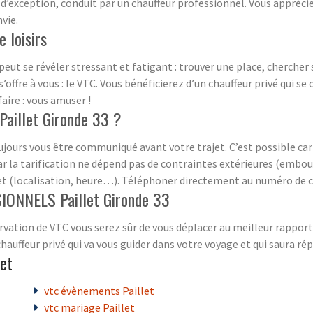
d’exception, conduit par un chauffeur professionnel. Vous apprécier
vie.
 loisirs
peut se révéler stressant et fatigant : trouver une place, chercher 
’offre à vous : le VTC. Vous bénéficierez d’un chauffeur privé qui s
faire : vous amuser !
Paillet Gironde 33 ?
ours vous être communiqué avant votre trajet. C’est possible car il
ar la tarification ne dépend pas de contraintes extérieures (embo
et (localisation, heure…). Téléphoner directement au numéro de c
ONNELS Paillet Gironde 33
rvation de VTC vous serez sûr de vous déplacer au meilleur rappor
 chauffeur privé qui va vous guider dans votre voyage et qui saura 
let
vtc évènements Paillet
vtc mariage Paillet