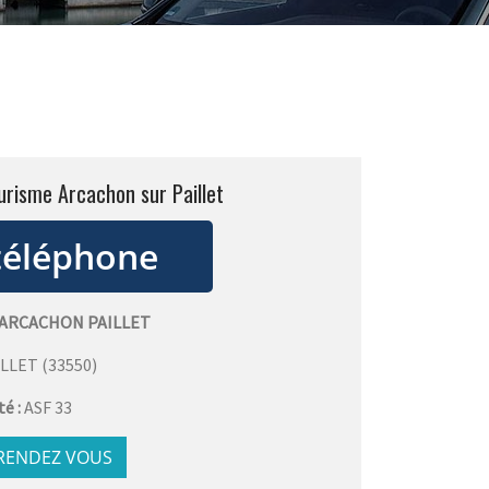
urisme Arcachon sur Paillet
 ARCACHON PAILLET
ILLET
(
33550
)
té :
ASF 33
 RENDEZ VOUS