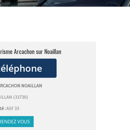
urisme Arcachon sur Noaillan
ARCACHON NOAILLAN
ILLAN
(
33730
)
té :
ASF 33
 RENDEZ VOUS