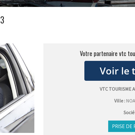
33
Votre partenaire vtc to
VTC TOURISME 
Ville :
NOA
Socié
PRISE DE