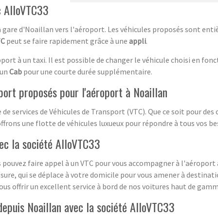
c AlloVTC33
a gare d'Noaillan vers l'aéroport. Les véhicules proposés sont en
TC
peut se faire rapidement grâce à une
appli
.
ort à un taxi. Il est possible de changer le véhicule choisi en fonc
 un
Cab
pour une courte durée supplémentaire.
port proposés pour l'aéroport à Noaillan
services de Véhicules de Transport (VTC). Que ce soit pour des co
frons une flotte de véhicules luxueux pour répondre à tous vos be
vec la société AlloVTC33
s pouvez faire appel à un VTC pour vous accompagner à l'aéroport 
ure, qui se déplace à votre domicile pour vous amener à destination
ous offrir un excellent service à bord de nos voitures haut de gamm
epuis Noaillan avec la société AlloVTC33