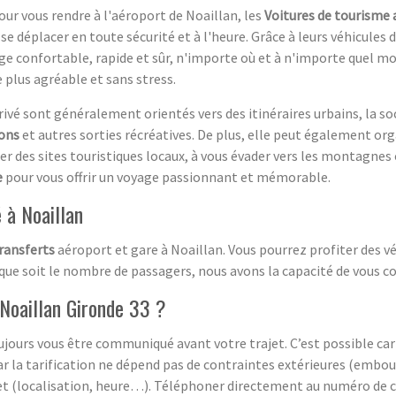
ur vous rendre à l'aéroport de Noaillan, les
Voitures de tourisme 
e déplacer en toute sécurité et à l'heure. Grâce à leurs véhicules d
age confortable, rapide et sûr, n'importe où et à n'importe quel 
 plus agréable et sans stress.
rivé sont généralement orientés vers des itinéraires urbains, la 
ions
et autres sorties récréatives. De plus, elle peut également org
er des sites touristiques locaux, à vous évader vers les montagnes 
e
pour vous offrir un voyage passionnant et mémorable.
é à Noaillan
ransferts
aéroport et gare à Noaillan. Vous pourrez profiter des vé
que soit le nombre de passagers, nous avons la capacité de vous co
Noaillan Gironde 33 ?
ours vous être communiqué avant votre trajet. C’est possible car il
ar la tarification ne dépend pas de contraintes extérieures (embo
et (localisation, heure…). Téléphoner directement au numéro de c