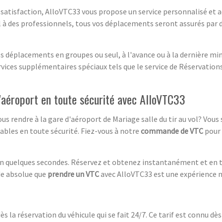
de satisfaction, AlloVTC33 vous propose un service personnalisé et
pel à des professionnels, tous vos déplacements seront assurés par
os déplacements en groupes ou seul, à l'avance ou à la dernière mi
ervices supplémentaires spéciaux tels que le service de Réservations
'aéroport en toute sécurité avec AlloVTC33
s rendre à la gare d'aéroport de Mariage salle du tir au vol? Vou
dables en toute sécurité. Fiez-vous à notre
commande de VTC
pour 
n quelques secondes. Réservez et obtenez instantanément et en t
ude absolue que
prendre un VTC
avec AlloVTC33 est une expérience 
ès la réservation du véhicule qui se fait 24/7. Ce tarif est connu dè