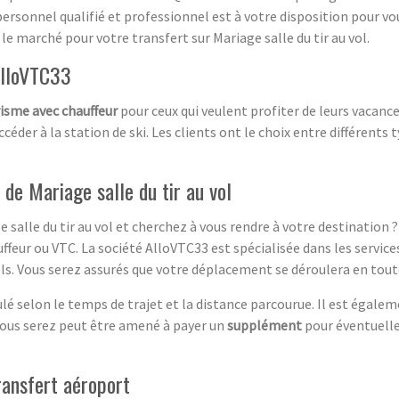
personnel qualifié et professionnel est à votre disposition pour vou
le marché pour votre transfert sur Mariage salle du tir au vol.
 AlloVTC33
risme avec chauffeur
pour ceux qui veulent profiter de leurs vacanc
der à la station de ski. Les clients ont le choix entre différents t
de Mariage salle du tir au vol
e salle du tir au vol et cherchez à vous rendre à votre destination
ffeur ou VTC. La société AlloVTC33 est spécialisée dans les servic
els. Vous serez assurés que votre déplacement se déroulera en tout
culé selon le temps de trajet et la distance parcourue. Il est égal
 vous serez peut être amené à payer un
supplément
pour éventuelle
ransfert aéroport