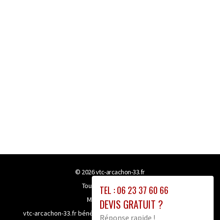
© 2026
vtc-arcachon-33.fr
Tous droits réservés
TEL : 06 23 37 60 66
Mentions légales
DEVIS GRATUIT ?
vtc-arcachon-33.fr bénéficie de la technologie
Booster-site
Réponse rapide !