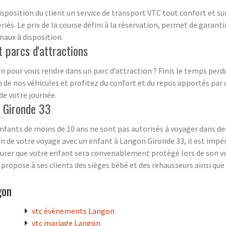
isposition du client un service de transport VTC tout confort et su
riés. Le prix de la course défini à la réservation, permet de garant
naux à disposition.
 parcs d'attractions
n pour vous rendre dans un parc d’attraction ? Finis le temps perdu
 de nos véhicules et profitez du confort et du repos apportés par 
de votre journée.
n Gironde 33
nfants de moins de 10 ans ne sont pas autorisés à voyager dans des
sion de votre voyage avec un enfant à Langon Gironde 33, il est imp
surer que votre enfant sera convenablement protégé lors de son vo
 propose à ses clients des sièges bébé et des rehausseurs ainsi qu
gon
vtc évènements Langon
vtc mariage Langon