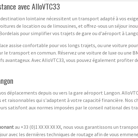
istance avec AlloVTC33
estination lointaine nécessitent un transport adapté à vos exigen
oitures de location ou de limousines, et offrez-vous un séjour in
ordelais pour simplifier vos trajets de gare ou d'aéroport à Lango
ace assise confortable pour vos longs trajets, ou une voiture pour
ur le transport en commun. Réservez une voiture de luxe ou une B
arifs avantageux. Avec AlloVTC33, vous pouvez également profiter de
angon
r vos déplacements depuis ou vers la gare aéroport Langon. AlloV
 et raisonnables qui s'adaptent à votre capacité financière. Nos cha
ffeurs satisfont aux normes imposées par le conseil national des tr
honant
au +33 (0)1 XX XX XX XX, nous vous garantissons un transpor
à jour avec les dernières techniques de routage afin de vous emmen