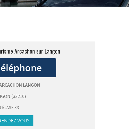
ourisme Arcachon sur Langon
 ARCACHON LANGON
NGON
(
33210
)
té :
ASF 33
 RENDEZ VOUS