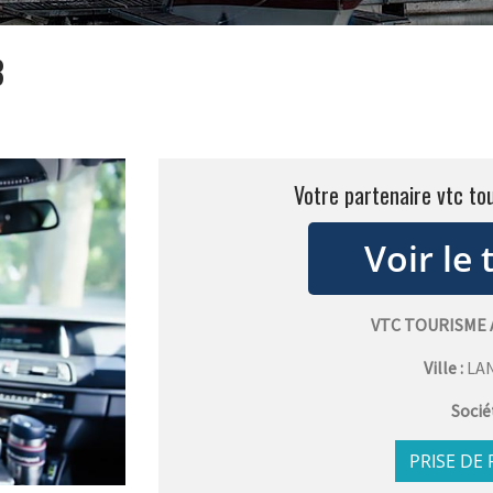
3
Votre partenaire vtc t
VTC TOURISME
Ville :
LA
Socié
PRISE DE