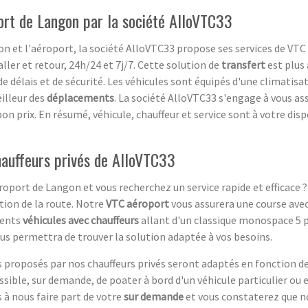
ort de Langon par la société AlloVTC33
ngon et l'aéroport, la société AlloVTC33 propose ses services de V
aller et retour, 24h/24 et 7j/7. Cette solution de
transfert
est plus 
 délais et de sécurité. Les véhicules sont équipés d'une climatisa
eilleur des
déplacements
. La société AlloVTC33 s'engage à vous ass
 bon prix. En résumé, véhicule, chauffeur et service sont à votre di
hauffeurs privés de AlloVTC33
oport de Langon et vous recherchez un service rapide et efficace 
rtion de la route. Notre
VTC aéroport
vous assurera une course ave
rents
véhicules avec chauffeurs
allant d'un classique monospace 5 pl
us permettra de trouver la solution adaptée à vos besoins.
s proposés par nos chauffeurs privés seront adaptés en fonction de
ssible, sur demande, de poater à bord d'un véhicule particulier ou en 
 à nous faire part de votre
sur demande
et vous constaterez que no