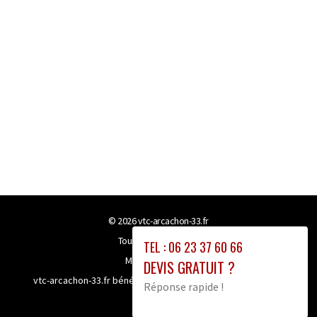
© 2026
vtc-arcachon-33.fr
Tous droits réservés
TEL : 06 23 37 60 66
Mentions légales
DEVIS GRATUIT ?
vtc-arcachon-33.fr bénéficie de la technologie
Booster-site
Réponse rapide !
proxy