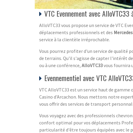
VTC Evennement avec AlloVTC33 à
AlloVTC33 vous propose un service de VTC Eve
déplacements professionnels et des
Mercedes
service à la clientèle irréprochable.
Vous pourrez profiter d'un service de qualité p
de terrains. Qu'il s'agisse de capter l'intérêt d
ou à une conférence,
AlloVTC33
vous fournira u
Evennementiel avec VTC AlloVTC33
VTC AlloVTC33 est un service haut de gamme of
Casino d'Arcachon. Nous mettons notre expertis
vous offrir des services de transport personnali
Vous voyagez avec des professionnels chevronn
confort optimal pour vos déplacements Profess
particularité d'être toujours équipées avec le 