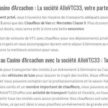
ino d'Arcachon : La société AlloVTC33, votre part
ent privé
, vous trouverez les moyens de transports adéquats pour 
 S
ainsi que des
Chauffeur de Van
et
Mercedes Classe V
. Plus économ
l doute, vous serez prêt à vivre une belle
excursion
.
tion de voitures de VTC avec chauffeur pour vos déplacements privé
 vos trajets et vous accompagner durant votre séjour à Séminaire au
ons la meilleure solution pour vous.
au Casino d'Arcachon avec la société AlloVTC33 : To
de pour transporter des invités à un événement à Séminaire au Cas
s des
véhicules de luxe
pour assurer le trajet des invités. Nous offro
 et nous pouvons compter sur le professionnalisme et le savoir-fa
ules variés et un
nombre important de chauffeurs
, nous pouvons vo
 AlloVTC33 offre une
activité de transport
fiable et flexible, en fou
illir tous les invités sans aucun problème. Nos chauffeurs ont un
aires, ce qui est idéal si vous planifiez un événement de grande en