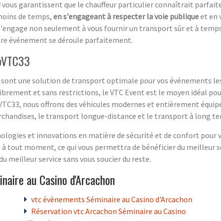
3
vous garantissent que le chauffeur particulier connaîtrait parfait
n moins de temps,
en s'engageant à respecter la voie publique
et en 
s'engage non seulement à vous fournir un transport sûr et à temps
tre événement se déroule parfaitement.
loVTC33
t sont une solution de transport optimale pour vos événements les
 librement et sans restrictions, le VTC Event est le moyen idéal 
oVTC33, nous offrons des véhicules modernes et entièrement équipés
rchandises, le transport longue-distance et le transport à long t
ologies et innovations en matière de sécurité et de confort pour vo
 à tout moment, ce qui vous permettra de bénéficier du meilleur 
du meilleur service sans vous soucier du reste.
naire au Casino d'Arcachon
vtc évènements Séminaire au Casino d'Arcachon
Réservation vtc Arcachon Séminaire au Casino