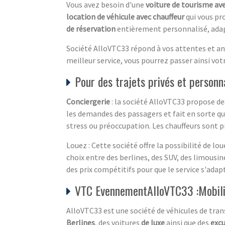
Vous avez besoin d'une
voiture de tourisme ave
location de véhicule avec chauffeur
qui vous pr
de réservation
entièrement personnalisé, adapt
Société AlloVTC33 répond à vos attentes et a
meilleur service, vous pourrez passer ainsi v
Pour des trajets privés et personn
Conciergerie
: la société AlloVTC33 propose de
les demandes des passagers et fait en sorte qu'i
stress ou préoccupation. Les chauffeurs sont p
Louez : Cette société offre la possibilité de l
choix entre des berlines, des SUV, des limousi
des prix compétitifs pour que le service s'adap
VTC EvennementAlloVTC33 :Mobili
AlloVTC33 est une société de véhicules de tra
Berlines
, des voitures
de luxe
ainsi que des
excu