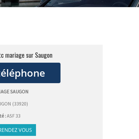
vtc mariage sur Saugon
IAGE SAUGON
UGON
(
33920
)
té :
ASF 33
 RENDEZ VOUS