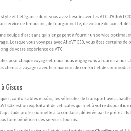
 style et l'élégance dont vous avez besoin avec les VTC d'AlloVTC3
n service de limousine, de fourgonnette, de voiture de luxe et de 
une équipe d'artisans qui s'engagent à fournir un service optimal 
oyage. Lorsque vous voyagez avec AlloVTC33, vous êtes certains de p
 long de votre expérience de VTC.
onibles pour chaque voyage et nous nous engageons à fournir à nos c
nos clients à voyager avec le maximum de confort et de commodit
 à Giscos
ques, confortables et sûrs, les véhicules de transport avec chauff
loVTC33 est un exploitant de véhicules qui met à votre disposition 
'aptitude professionnelle à la conduite, délivrée par le préfet. I
s faire bénéficier des services fournis.
ez profiter de la sécurité et du confort de votre
Chauffeur
qualifié