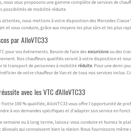
es, nous vous proposons une gamme complète de services de chauffe
 possibilités de mobilité réduite.
os attentes, nous mettons à votre disposition des Mercedes Classe
et et vous conduire, grâce aux moyens les plus sûrs et les plus rapi
scos par AlloVTC33
VTC pour vos événements. Besoin de faire des
excursions
ou des tra
nement. Nos chauffeurs qualifiés seront à votre disposition et nou
r le transport de personnes à mobilité
réduite
. Pour une demi-jou
néficier de votre chauffeur de Van et de tous nos services inclus. 
réussite avec les VTC d'AlloVTC33
e flotte 100 % qualifiée, AlloVTC33 vous offre l'opportunité de pro
dre à vos demandes spécifiques et d'adapter son service en fonct
e semaine ou à long terme, laissez-vous conduire et humez le plais
 dévoués qui connaissent bien la région. Nous fournissons même un 