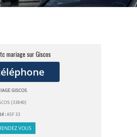
vtc mariage sur Giscos
IAGE GISCOS
SCOS
(
33840
)
té :
ASF 33
 RENDEZ VOUS