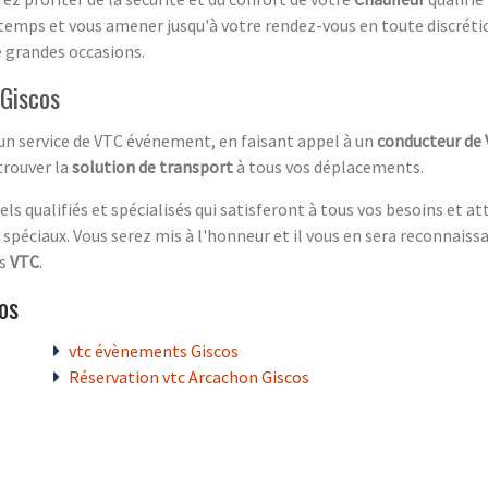
temps et vous amener jusqu'à votre rendez-vous en toute discrétio
e grandes occasions.
Giscos
 un service de VTC événement, en faisant appel à un
conducteur de
trouver la
solution de transport
à tous vos déplacements.
ls qualifiés et spécialisés qui satisferont à tous vos besoins et a
péciaux. Vous serez mis à l'honneur et il vous en sera reconnaissan
es
VTC
.
os
vtc évènements Giscos
Réservation vtc Arcachon Giscos