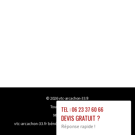
© 2026
vtc-arcachon-33.fr
Tous droits réservés
TEL : 06 23 37 60 66
Mentions légales
DEVIS GRATUIT ?
vtc-arcachon-33.fr bénéficie de la technologie
Booster-site
Réponse rapide !
proxy