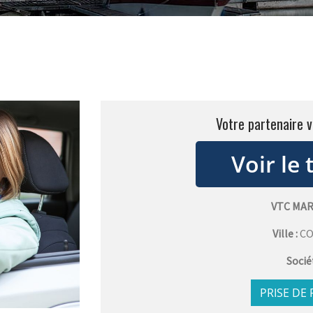
Votre partenaire 
VTC MA
Ville :
C
Socié
PRISE DE