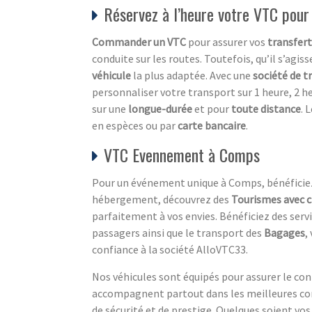
Réservez à l’heure votre VTC pour
Commander un VTC
pour assurer vos
transfer
conduite sur les routes. Toutefois, qu’il s’agis
véhicule
la plus adaptée. Avec une
société de 
personnaliser votre transport sur 1 heure, 2 h
sur une
longue-durée
et pour
toute distance
. 
en espèces ou par
carte bancaire
.
VTC Evennement à Comps
Pour un événement unique à Comps, bénéficiez
hébergement, découvrez des
Tourismes avec c
parfaitement à vos envies. Bénéficiez des serv
passagers ainsi que le transport des
Bagages
,
confiance à la société AlloVTC33.
Nos véhicules sont équipés pour assurer le conf
accompagnent partout dans les meilleures cond
de sécurité et de prestige. Quelques soient vos