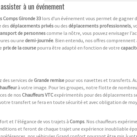
 assister à un événement
ts Comps Gironde 33
lors d’un événement vous permet de gagner du 
se des
déplacements privés
ou des
déplacements professionnels
, v
transport de personnes
comme la nôtre, vous pouvez envisager l’ac
eures ou une
demi-journée
. Bien entendu, nos offres comprennent 
Le
prix de la course
pourra être adapté en fonction de votre
capacit
 des services de
Grande remise
pour vos navettes et transferts. Au
hauffeur
à votre image. Pour les groupes, notre flotte de nombre
ices de nos
Chauffeurs VTC
expérimentés pour des déplacements ser
 votre transfert se fera en toute sécurité et avec obligation de 
ort et l'élégance de vos trajets à
Comps
. Nos chauffeurs expérim
itions et feront de chaque trajet une expérience inoubliable épo
 préférences, nos véhicules Grand confort pourront être mis à votr