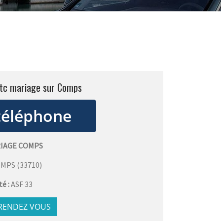
vtc mariage sur Comps
RIAGE COMPS
OMPS
(
33710
)
té :
ASF 33
 RENDEZ VOUS