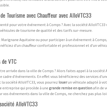
sible.
re de Tourisme avec Chauffeur avec AlloVTC33
rimenté pour votre événement à Comps ? Avec la société AlloVTC33
véhicules de tourisme de qualité et des tarifs sur-mesure.
t Marignane Aquitaine ou pour participer à un événement à Comps,
bénéficiez d'un chauffeur confortable et professionnel et d'un véh
s de VTC
otre arrivée dans la ville de Comps ? Alors faites appel à la sociét
le cadre d'événements. En effet vous bénéficierez des services d'u
c la société AlloVTC33, vous pourrez
louer
un véhicule adapté à vot
te entreprise qui procède à une
grande remise en question
afin de v
vos événements dans la ville de Comps, ne cherchez pas plus loin 
société AlloVTC33