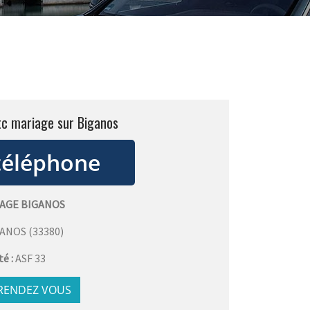
tc mariage sur Biganos
IAGE BIGANOS
GANOS
(
33380
)
té :
ASF 33
 RENDEZ VOUS