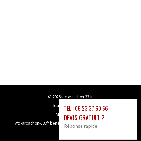
© 2026
vtc-arcachon-33.fr
Tous droits réservés
TEL : 06 23 37 60 66
Mentions légales
DEVIS GRATUIT ?
vtc-arcachon-33.fr bénéficie de la technologie
Booster-site
Réponse rapide !
proxy