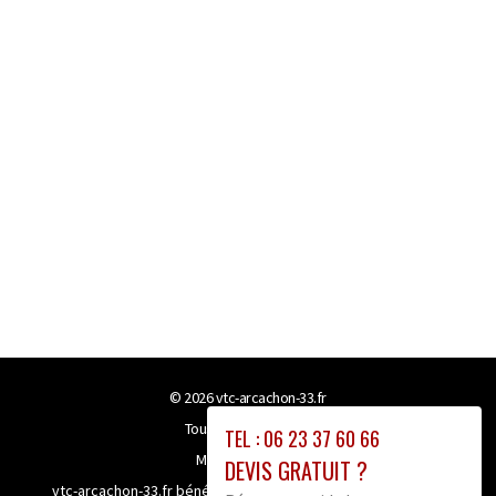
© 2026
vtc-arcachon-33.fr
Tous droits réservés
TEL : 06 23 37 60 66
Mentions légales
DEVIS GRATUIT ?
vtc-arcachon-33.fr bénéficie de la technologie
Booster-site