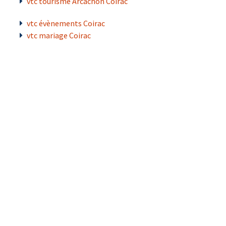
vtc tourisme Arcachon Coirac
vtc évènements Coirac
vtc mariage Coirac