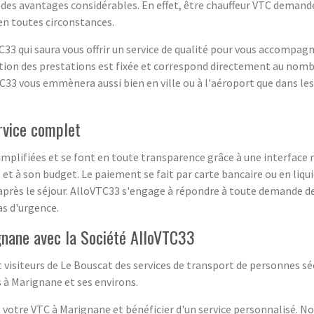
 des avantages considérables. En effet, être chauffeur VTC demande
en toutes circonstances.
33 qui saura vous offrir un service de qualité pour vous accompag
ication des prestations est fixée et correspond directement au nom
TC33 vous emmènera aussi bien en ville ou à l'aéroport que dans les 
rvice complet
mplifiées et se font en toute transparence grâce à une interface 
 et à son budget. Le paiement se fait par carte bancaire ou en liquid
après le séjour. AlloVTC33 s'engage à répondre à toute demande d
as d'urgence.
gnane avec la Société AlloVTC33
visiteurs de Le Bouscat des services de transport de personnes sé
à Marignane et ses environs.
s votre VTC à Marignane et bénéficier d'un service personnalisé. No