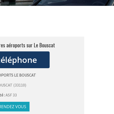
res aéroports sur Le Bouscat
OPORTS LE BOUSCAT
OUSCAT
(
33110
)
té :
ASF 33
 RENDEZ VOUS