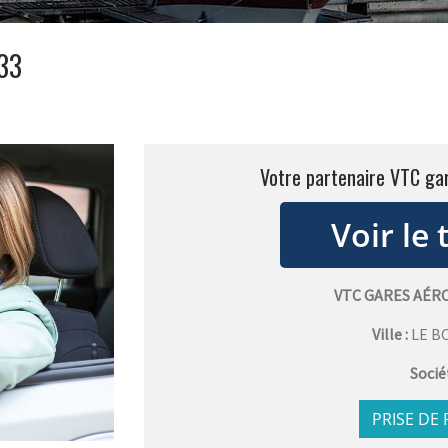
 33
Votre partenaire VTC ga
VTC GARES AÉR
Ville :
LE B
Socié
PRISE DE