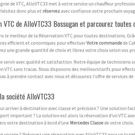
ie de VTC, AlloVTC33 met à votre service un chauffeur profession
'hésitez donc plus et
réservez
avec confiance votre prochain voyag
on VTC de AlloVTC33 Bossugan et parcourez toutes 
 le meilleur de la Réservation VTC pour toutes destinations. Grâ
ices efficient et conomiques pour effectuer
Votre commande
de Cab
urez une grande quantité de choix et librez votre choix selon vos p
servir avec qualité et satisfaction. Notre équipe de techniciens s
on VTC sans tracas. Nous disposons des meilleurstarifs pour effec
pas à prendre contact avec nous et découvrez l'offre de services de
la société AlloVTC33
arriver à destination avec classe et précision ? Une solution faci
rt important ? La solution est alors la réservation d'un VTC ave
ers votre destination à bord d'une
Mercedes Classe
de votre choix.
g voyage ? Prévoyez une réservation avec AlloVTC33 pour un trajet 