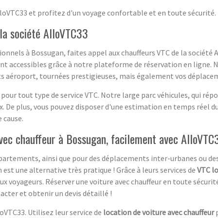
loVTC33 et profitez d'un voyage confortable et en toute sécurité.
la société AlloVTC33
nnels à Bossugan, faites appel aux chauffeurs VTC de la société 
ent accessibles grâce à notre plateforme de réservation en ligne. 
rts aéroport, tournées prestigieuses, mais également vos déplace
 pour tout type de service VTC. Notre large parc véhicules, qui ré
x. De plus, vous pouvez disposer d'une estimation en temps réel d
 cause.
avec chauffeur à Bossugan, facilement avec AlloVTC
partements, ainsi que pour des déplacements inter-urbanes ou des 
est une alternative très pratique ! Grâce à leurs services de
VTC l
 voyageurs. Réserver une voiture avec chauffeur en toute sécurité e
cter et obtenir un devis détaillé !
VTC33. Utilisez leur service de
location de voiture avec chauffeur
p