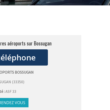
ares aéroports sur Bossugan
ROPORTS BOSSUGAN
SUGAN
(
33350
)
té :
ASF 33
 RENDEZ VOUS