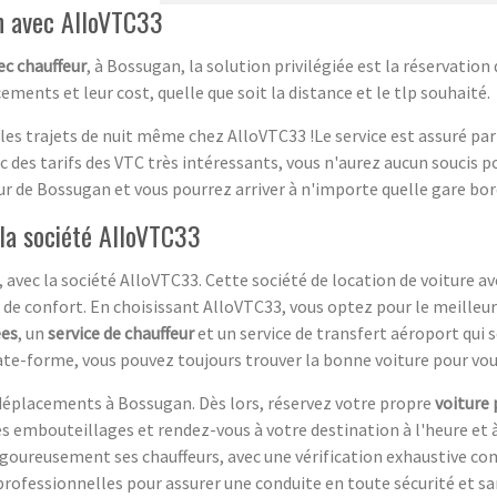
n avec AlloVTC33
ec chauffeur
, à Bossugan, la solution privilégiée est la réservatio
ents et leur cost, quelle que soit la distance et le tlp souhaité.
es trajets de nuit même chez AlloVTC33 !Le service est assuré par
des tarifs des VTC très intéressants, vous n'aurez aucun soucis po
ieur de Bossugan et vous pourrez arriver à n'importe quelle gare bo
la société AlloVTC33
ec la société AlloVTC33. Cette société de location de voiture ave
de confort. En choisissant AlloVTC33, vous optez pour le meilleur 
ées
, un
service de chauffeur
et un service de transfert aéroport qui 
ate-forme, vous pouvez toujours trouver la bonne voiture pour vou
s déplacements à Bossugan. Dès lors, réservez votre propre
voiture 
des embouteillages et rendez-vous à votre destination à l'heure et
 rigoureusement ses chauffeurs, avec une vérification exhaustive 
ofessionnelles pour assurer une conduite en toute sécurité et sa