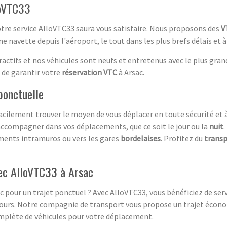
loVTC33
otre service AlloVTC33 saura vous satisfaire. Nous proposons des
V
e navette depuis l'aéroport, le tout dans les plus brefs délais et à
ractifs et nos véhicules sont neufs et entretenus avec le plus gran
n de garantir votre
réservation VTC
à Arsac.
ponctuelle
facilement trouver le moyen de vous déplacer en toute sécurité et 
ccompagner dans vos déplacements, que ce soit le jour ou la
nuit
.
ments intramuros ou vers les gares
bordelaises
. Profitez du
transp
ec AlloVTC33 à Arsac
c pour un trajet ponctuel ? Avec AlloVTC33, vous bénéficiez de ser
ntours. Notre compagnie de transport vous propose un trajet écono
mplète de véhicules pour votre déplacement.