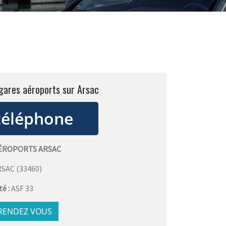
gares aéroports sur Arsac
AÉROPORTS ARSAC
RSAC
(
33460
)
té :
ASF 33
 RENDEZ VOUS