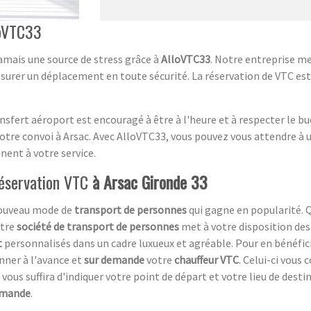
loVTC33
jamais une source de stress grâce à
AlloVTC33
. Notre entreprise me
surer un déplacement en toute sécurité. La réservation de VTC est
nsfert aéroport est encouragé à être à l'heure et à respecter le bu
re convoi à Arsac. Avec AlloVTC33, vous pouvez vous attendre à un
nent à votre service.
 réservation VTC
à Arsac Gironde 33
ouveau mode de
transport de personnes
qui gagne en popularité. Q
otre
société de transport de personnes
met à votre disposition de
t
personnalisés dans un cadre luxueux et agréable. Pour en bénéfici
nner à l'avance et
sur demande
votre
chauffeur VTC
. Celui-ci vous 
ous suffira d'indiquer votre point de départ et votre lieu de desti
mmande
.