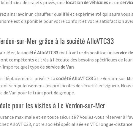
 bénéficiez de trajets privés, une
location de véhicules
et un
servic
rez ainsi avoir un chauffeur qualifié et expérimenté qui saura vou
risme est disponible pour votre confort et votre satisfaction ave
 Verdon-sur-Mer grâce à la société AlloVTC33
sur-Mer, la
société AlloVTC33
met à votre disposition un
service d
 sont compétents et très à l'écoute des besoins spécifiques de leur
 n'importe quel type de
service de Van
.
vos déplacements privés ? La
société AlloVTC33
à Le Verdon-sur-Mer
ctent scrupuleusement les protocoles de sécurité en vigueur. Nous
ce de Van pour le transport de groupe.
déale pour les visites à Le Verdon-sur-Mer
surance maximale et en toute sécurité ? Voulez-vous réserver à l'av
n chez AlloVTC33, notre société spécialisée en VTC longue-distance 