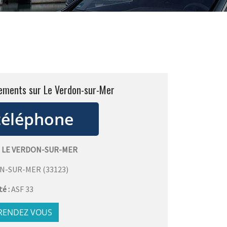
nements sur Le Verdon-sur-Mer
 LE VERDON-SUR-MER
ON-SUR-MER
(
33123
)
té :
ASF 33
 RENDEZ VOUS