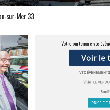
don-sur-Mer 33
Votre partenaire vtc évè
VTC ÉVÈNEMENTS
Ville :
LE VERD
Socié
PRISE DE