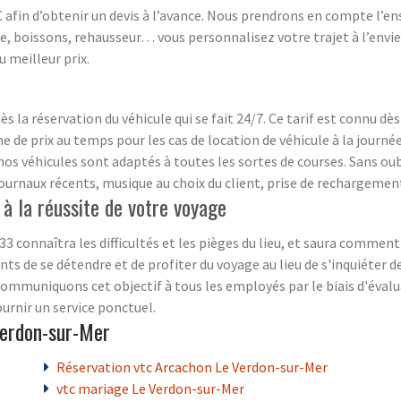
C afin d’obtenir un devis à l’avance. Nous prendrons en compte l’
nce, boissons, rehausseur… vous personnalisez votre trajet à l’envi
 meilleur prix.
ès la réservation du véhicule qui se fait 24/7. Ce tarif est connu dè
 de prix au temps pour les cas de location de véhicule à la journée
os véhicules sont adaptés à toutes les sortes de courses. Sans oubl
, journaux récents, musique au choix du client, prise de rechargem
 à la réussite de votre voyage
 connaîtra les difficultés et les pièges du lieu, et saura comment l
ents de se détendre et de profiter du voyage au lieu de s'inquiéter
ommuniquons cet objectif à tous les employés par le biais d'évalu
rnir un service ponctuel.
Verdon-sur-Mer
Réservation vtc Arcachon Le Verdon-sur-Mer
vtc mariage Le Verdon-sur-Mer