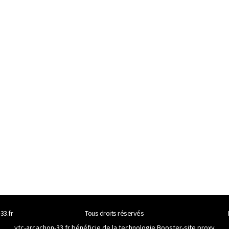
33.fr
Tous droits réservés
vtc-arcachon-33.fr bénéficie de la technologie
Booster-site proxy