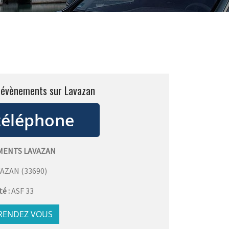
c évènements sur Lavazan
MENTS LAVAZAN
VAZAN
(
33690
)
té :
ASF 33
 RENDEZ VOUS