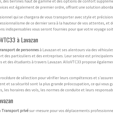
uxe, des berlines haut de gamme et des options de confort supplém
ervices est également de premier ordre, offrant une solution abor
ionnel qui se chargera de vous transporter avec style et précision
fessionnalisme de ce dernier sera à la hauteur de vos attentes, et 
ons indispensables vous seront fournies pour que votre voyage soit
loVTC33 à Lavazan
transport de personnes
à Lavazan et ses alentours via des véhicule
t des particuliers et des entreprises. Leur service est principalem
tes et des étudiants à travers Lavazan. AlloVTC33 propose égalem
océdure de sélection pour vérifier leurs compétences et s'assurer d
ient et sa sécurité sont la plus grande préoccupation, ce qui vous 
, les horaires des vols, les normes de conduite et leurs responsabi
avazan
n
Transport privé
sur-mesure pour vos déplacements professionnels