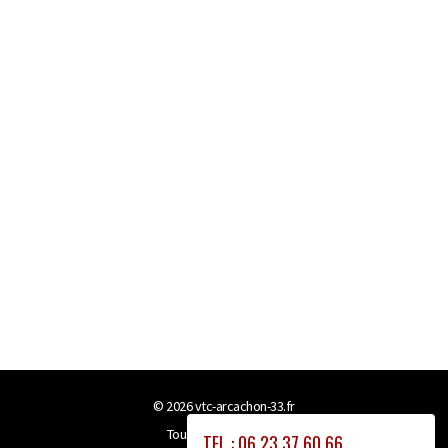
© 2026
vtc-arcachon-33.fr
Tous droits réservés
TEL : 06 23 37 60 66