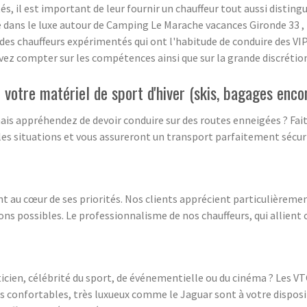
és, il est important de leur fournir un chauffeur tout aussi disting
e dans le luxe autour de Camping Le Marache vacances Gironde 33 ,
es chauffeurs expérimentés qui ont l'habitude de conduire des VI
ez compter sur les compétences ainsi que sur la grande discrétion
votre matériel de sport d'hiver (skis, bagages enco
ais appréhendez de devoir conduire sur des routes enneigées ? Fait
es situations et vous assureront un transport parfaitement sécurit
nt au cœur de ses priorités. Nos clients apprécient particulièremen
s possibles. Le professionnalisme de nos chauffeurs, qui allient co
ticien, célébrité du sport, de événementielle ou du cinéma ? Les VT
s confortables, très luxueux comme le Jaguar sont à votre disposit