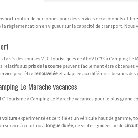
sport routier de personnes pour des services occasionnels et hors
 la règlementation en vigueur sur la capacité de transport. Nous v
fort
s tarifs des courses VTC touristiques de AlloVTC33 à Camping Le M
s relatifs aux
prix de la course
peuvent facilement être obtenues vi
service peut être
renouvelée
et adaptée aux différents besoins des c
amping Le Marache vacances
VTC Tourisme à Camping Le Marache vacances pour le plus grand con
a voiture
expérimenté et certifié et un véhicule haut de gamme, to
un service à court ou à
longue durée
, de visites guidées ou de
circui