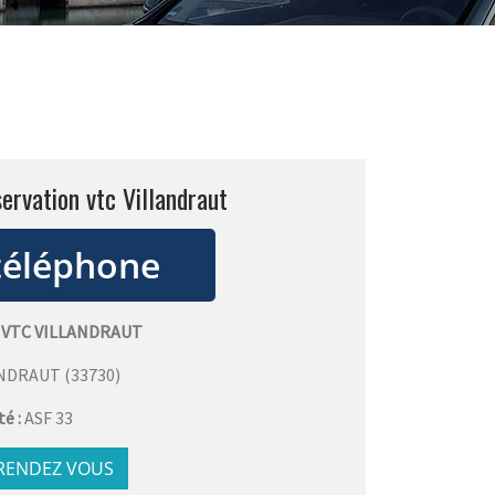
ervation vtc Villandraut
 VTC VILLANDRAUT
ANDRAUT
(
33730
)
té :
ASF 33
 RENDEZ VOUS