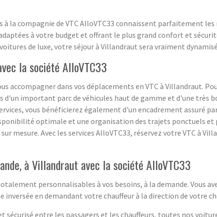
iés à la compagnie de VTC AlloVTC33 connaissent parfaitement les ro
adaptées à votre budget et offrant le plus grand confort et sécurité 
itures de luxe, votre séjour à Villandraut sera vraiment dynamisé
avec la société AlloVTC33
ous accompagner dans vos déplacements en VTC à Villandraut. Pour
s d'un important parc de véhicules haut de gamme et d'une très bo
ervices, vous bénéficierez également d'un encadrement assuré par
sponibilité optimale et une organisation des trajets ponctuels et 
sur mesure. Avec les services AlloVTC33, réservez votre VTC à Vill
ande, à Villandraut avec la société AlloVTC33
otalement personnalisables à vos besoins, à la demande. Vous av
nversée en demandant votre chauffeur à la direction de votre choi
t sécurisé entre les passagers et les chauffeurs, toutes nos voitu