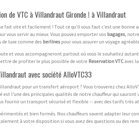
ion de VTC à Villandraut Gironde ! à Villandraut
e fait vite et facilement ! Tout ce qu'il vous faut c'est une bonne 
our vous servir au mieux. Vous pouvez emporter vos
bagages
, notr
es de luxe comme des
berlines
pour vous assurer un voyage agréable
oute et vous accompagneront partout où vous le souhaitez autant 
ettre de profiter le plus possible de votre
Reservation VTC
avec la
illandraut avec société AlloVTC33
Villandraut pour un transfert aéroport ? Vous trouverez chez AlloVT
est l'une des principales qualités de notre chauffeur qui sauront v
fournir un transport sécurisé et flexible -- avec des tarifs très at
érimentés et bien formés. Nos chauffeurs savent adapter leur cond
galement à votre disposition si vous avez des questions ou des re