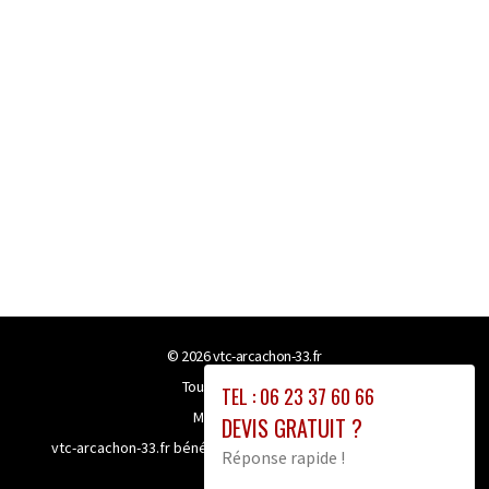
© 2026
vtc-arcachon-33.fr
Tous droits réservés
TEL : 06 23 37 60 66
Mentions légales
DEVIS GRATUIT ?
vtc-arcachon-33.fr bénéficie de la technologie
Booster-site
Réponse rapide !
proxy