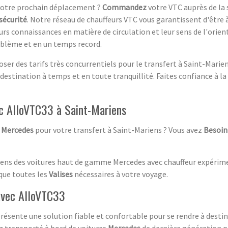
votre prochain déplacement ?
Commandez
votre VTC auprès de la
sécurité
. Notre réseau de chauffeurs VTC vous garantissent d'être 
rs connaissances en matière de circulation et leur sens de l'orie
blème et en un temps record.
r des tarifs très concurrentiels pour le transfert à Saint-Mariens
 destination à temps et en toute tranquillité. Faites confiance à l
c AlloVTC33 à Saint-Mariens
e
Mercedes
pour votre transfert à Saint-Mariens ? Vous avez
Besoin
iens des voitures haut de gamme Mercedes avec chauffeur expérim
que toutes les
Valises
nécessaires à votre voyage.
 avec AlloVTC33
présente une solution fiable et confortable pour se rendre à destin
ez transporté à bord de voitures
Mercedes
de dernière génération p