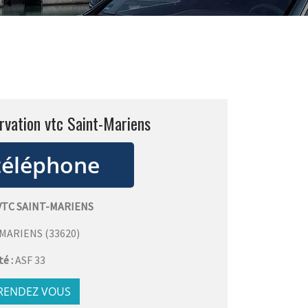
rvation vtc Saint-Mariens
VTC SAINT-MARIENS
-MARIENS
(
33620
)
té :
ASF 33
 RENDEZ VOUS