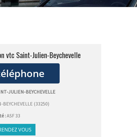
on vtc Saint-Julien-Beychevelle
INT-JULIEN-BEYCHEVELLE
N-BEYCHEVELLE
(
33250
)
té :
ASF 33
 RENDEZ VOUS