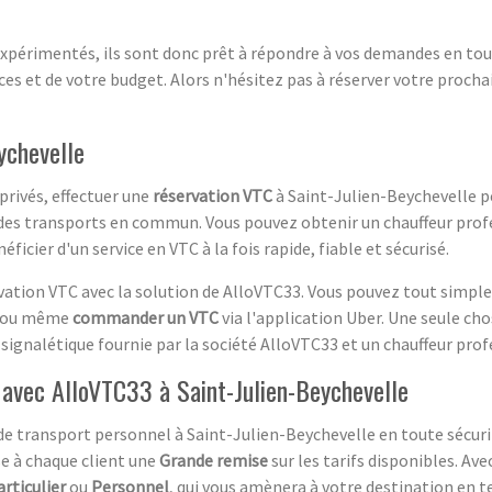
 expérimentés, ils sont donc prêt à répondre à vos demandes en tou
es et de votre budget. Alors n'hésitez pas à réserver votre proch
ychevelle
privés, effectuer une
réservation VTC
à Saint-Julien-Beychevelle pe
 des transports en commun. Vous pouvez obtenir un chauffeur profes
icier d'un service en VTC à la fois rapide, fiable et sécurisé.
éservation VTC avec la solution de AlloVTC33. Vous pouvez tout simp
## ou même
commander un VTC
via l'application Uber. Une seule cho
signalétique fournie par la société AlloVTC33 et un chauffeur profe
 avec AlloVTC33 à Saint-Julien-Beychevelle
de transport personnel à Saint-Julien-Beychevelle en toute sécuri
se à chaque client une
Grande remise
sur les tarifs disponibles. A
articulier
ou
Personnel
, qui vous amènera à votre destination en t