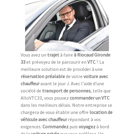
Vous avez un
trajet
à faire
à Riocaud Gironde
33
et prévoyez de le parcourir en
VTC
? La
meilleure solution est de procéder à une
réservation préalable
de votre
voiture avec
chauffeur
avant le jour J. Avec l'aide d'une
société de
transport de personnes
, telle que
AlloVTC33, vous pouvez
commander un VTC
dans les meilleurs délais. Notre entreprise se
chargera de vous établir une offre
location de
véhicule avec chauffeur
répondant à vos
exigences.
Commandez
puis
voyagez
à bord
de la
voiture privée
que vous préférez. Un