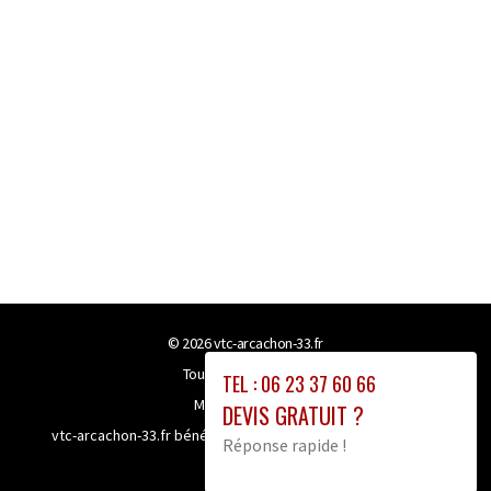
© 2026
vtc-arcachon-33.fr
Tous droits réservés
TEL : 06 23 37 60 66
Mentions légales
DEVIS GRATUIT ?
vtc-arcachon-33.fr bénéficie de la technologie
Booster-site
Réponse rapide !
proxy