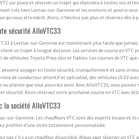
VTC sur place et réserver un trajet qui répondra à toutes vos atte
nait très bien Lestiac-sur-Garonne et les environs et pourra vous
ux qui vous attendent. Alors, n'hésitez pas plus et réservez dès à 
ute sécurité AlloVTC33
VTC33 à Lestiac-sur-Garonne est maintenant plus facile que jamais
rchent un trajet à longue distance. Les services de course en VT
de véhicules Toyota Prius sûrs et fiables. Les courses de VTC que
C peuvent voyager en toute sécurité, tranquillement et sans stress
vice de conducteur attentif et spécialisé, des véhicules ULEV avec
n ou plainte que vous pourriez avoir. Avec AlloVTC33, vous pouvez r
 et sécurité. Alors réservez votre prochaine course en VTC avec Al
c la société AlloVTC33
iac-sur-Garonne. Les chauffeurs VTC sont des experts locaux et ils 
rrez profiter d'une visite totalement personnalisée.
ez pas s'il y a un chauffeur disponible. Mieux vaut réserver un VTC 