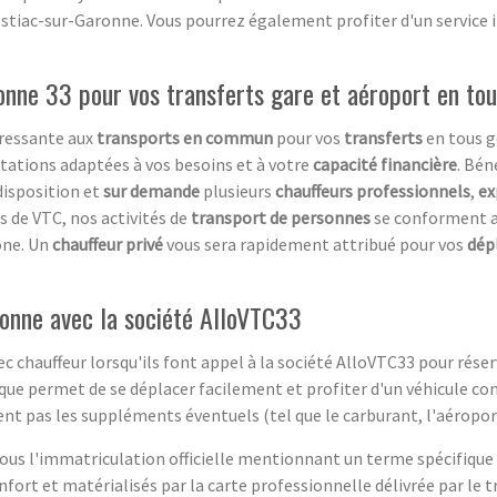
estiac-sur-Garonne. Vous pourrez également profiter d'un service 
onne 33 pour vos transferts gare et aéroport en tou
éressante aux
transports en commun
pour vos
transferts
en tous g
tations adaptées à vos besoins et à votre
capacité financière
. Bén
disposition et
sur demande
plusieurs
chauffeurs professionnels
,
ex
s de VTC, nos activités de
transport de personnes
se conforment a
one. Un
chauffeur privé
vous sera rapidement attribué pour vos
dép
ronne avec la société AlloVTC33
ec chauffeur lorsqu'ils font appel à la société AlloVTC33 pour rés
tique permet de se déplacer facilement et profiter d'un véhicule co
ent pas les suppléments éventuels (tel que le carburant, l'aéroport
sous l'immatriculation officielle mentionnant un terme spécifique 
nfort et matérialisés par la carte professionnelle délivrée par le 