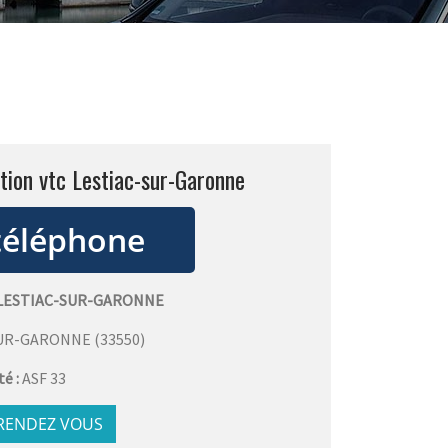
tion vtc Lestiac-sur-Garonne
 LESTIAC-SUR-GARONNE
SUR-GARONNE
(
33550
)
té :
ASF 33
 RENDEZ VOUS