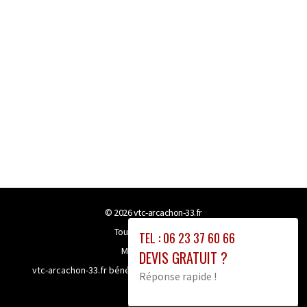
© 2026
vtc-arcachon-33.fr
Tous droits réservés
TEL : 06 23 37 60 66
Mentions légales
DEVIS GRATUIT ?
vtc-arcachon-33.fr bénéficie de la technologie
Booster-site
Réponse rapide !
proxy