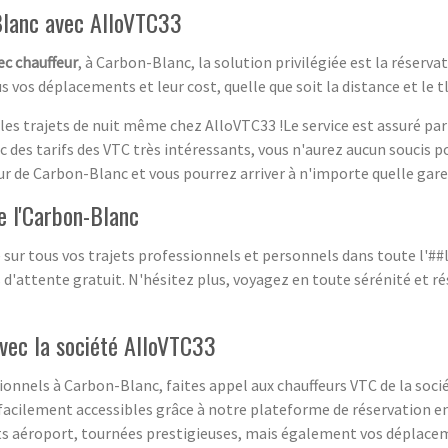
Blanc avec AlloVTC33
ec chauffeur
, à Carbon-Blanc, la solution privilégiée est la réserv
vos déplacements et leur cost, quelle que soit la distance et le t
es trajets de nuit même chez AlloVTC33 !Le service est assuré par
des tarifs des VTC très intéressants, vous n'aurez aucun soucis po
ieur de Carbon-Blanc et vous pourrez arriver à n'importe quelle gar
e l'Carbon-Blanc
r tous vos trajets professionnels et personnels dans toute l'##lie
d'attente gratuit. N'hésitez plus, voyagez en toute sérénité et ré
vec la société AlloVTC33
nnels à Carbon-Blanc, faites appel aux chauffeurs VTC de la soci
 facilement accessibles grâce à notre plateforme de réservation e
rts aéroport, tournées prestigieuses, mais également vos déplace