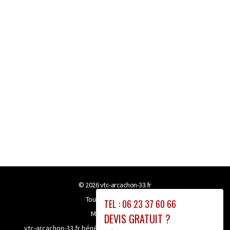
© 2026
vtc-arcachon-33.fr
Tous droits réservés
TEL : 06 23 37 60 66
Mentions légales
DEVIS GRATUIT ?
vtc-arcachon-33.fr bénéficie de la technologie
Booster-site